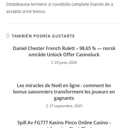
întotdeauna termenii și condițiile complete înainte de a
accepta orice bonus.
TAMBIÉN PODRÍA GUSTARTE
Daniel Chester French Rulett – 98,65 % — norsk
område Unlock Offer Casinoluck
23 junio, 2026
Les miracles de Noël en ligne : comment les
bonus saisonniers transforment les joueurs en
gagnants
27 septiembre, 2025
Spill Av FG777 Kasino Pinco Online Casino ◦