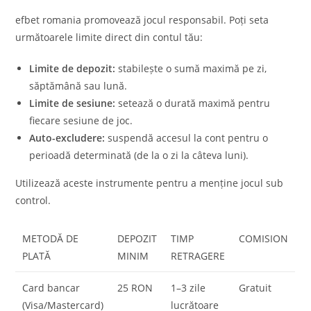
efbet romania promovează jocul responsabil. Poți seta
următoarele limite direct din contul tău:
Limite de depozit:
stabilește o sumă maximă pe zi,
săptămână sau lună.
Limite de sesiune:
setează o durată maximă pentru
fiecare sesiune de joc.
Auto-excludere:
suspendă accesul la cont pentru o
perioadă determinată (de la o zi la câteva luni).
Utilizează aceste instrumente pentru a menține jocul sub
control.
METODĂ DE
DEPOZIT
TIMP
COMISION
PLATĂ
MINIM
RETRAGERE
Card bancar
25 RON
1–3 zile
Gratuit
(Visa/Mastercard)
lucrătoare