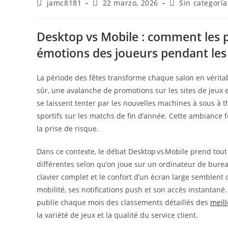
Autor
Publicación
Categoría
jamc8181
22 marzo, 2026
Sin categoría
de
de
de
la
la
la
entrada:
entrada:
entrada:
Desktop vs Mobile : comment les p
émotions des joueurs pendant les 
La période des fêtes transforme chaque salon en véritabl
sûr, une avalanche de promotions sur les sites de jeux e
se laissent tenter par les nouvelles machines à sous à t
sportifs sur les matchs de fin d’année. Cette ambiance f
la prise de risque.
Dans ce contexte, le débat Desktop vs Mobile prend tout
différentes selon qu’on joue sur un ordinateur de bure
clavier complet et le confort d’un écran large semblent 
mobilité, ses notifications push et son accès instantané.
publie chaque mois des classements détaillés des
meill
la variété de jeux et la qualité du service client.