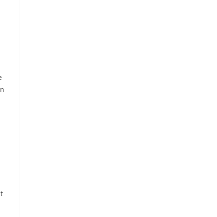
e
en
t