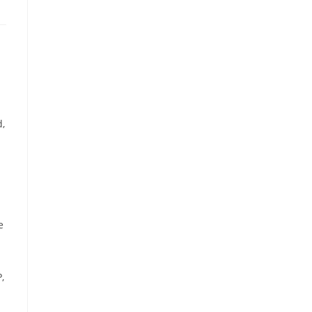
d,
e
,