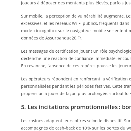
joueurs à déposer des montants plus élevés, parfois ju
Sur mobile, la perception de vulnérabilité augmente. L
excessives, et les réseaux Wi‑Fi publics, fréquents dans 
mode « incognito » sur le navigateur mobile se sentent 
données de Assurbanque20.Fr.
Les messages de certification jouent un rôle psychologi
déclenche une réaction de confiance immédiate, encoura
En revanche, l’absence de ces repères pousse les joueur
Les opérateurs répondent en renforçant la vérification e
personnalisées pendant les périodes festives. Cette tra
propension à jouer de façon plus prolongée, surtout lorsqu
5. Les incitations promotionnelles : bon
Les casinos adaptent leurs offres selon le dispositif. S
accompagnés de cash‑back de 10 % sur les pertes du wee