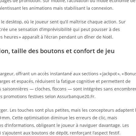
 pages de promotion. Sur mobile, l’activation du mode économie de
lentissant les animations mais stabilisant la connexion.
 le desktop, où le joueur sent qu’il maîtrise chaque action. Sur
crée une sensation d’imprévisibilité qui peut pousser à des
es heures » apparaît à l’écran pendant un dîner de Noël.
ion, taille des boutons et confort de jeu
argeur, offrant un accès instantané aux sections « Jackpot », « Bonu
larges et espacés, réduisent la fatigue cognitive et permettent de
es saisonnières — cloches, flocons — sont intégrées sans encombre
 les promotions festives selon Assurbanque20.Fr.
er. Les touches sont plus petites, mais les concepteurs adaptent 
9 mm. Cette optimisation diminue les erreurs de clic, mais
s d’informations, obligeant le joueur à naviguer davantage. Les
s’ajoutent aux boutons de dépôt, renforçant l’aspect festif.