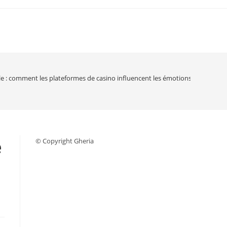
e : comment les plateformes de casino influencent les émotions des joueurs
e
© Copyright Gheria