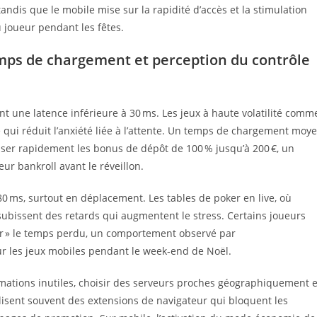
andis que le mobile mise sur la rapidité d’accès et la stimulation
u joueur pendant les fêtes.
temps de chargement et perception du contrôle
nt une latence inférieure à 30 ms. Les jeux à haute volatilité comm
qui réduit l’anxiété liée à l’attente. Un temps de chargement moy
iser rapidement les bonus de dépôt de 100 % jusqu’à 200 €, un
ur bankroll avant le réveillon.
80 ms, surtout en déplacement. Les tables de poker en live, où
subissent des retards qui augmentent le stress. Certains joueurs
r » le temps perdu, un comportement observé par
r les jeux mobiles pendant le week‑end de Noël.
nimations inutiles, choisir des serveurs proches géographiquement e
tilisent souvent des extensions de navigateur qui bloquent les