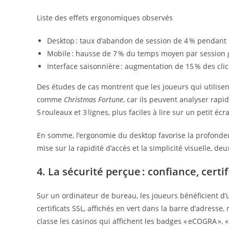
Liste des effets ergonomiques observés
Desktop : taux d’abandon de session de 4 % pendant l
Mobile : hausse de 7 % du temps moyen par session g
Interface saisonnière : augmentation de 15 % des clic
Des études de cas montrent que les joueurs qui utilisen
comme
Christmas Fortune
, car ils peuvent analyser rapid
5 rouleaux et 3 lignes, plus faciles à lire sur un petit écr
En somme, l’ergonomie du desktop favorise la profondeur
mise sur la rapidité d’accès et la simplicité visuelle, d
4. La sécurité perçue : confiance, certi
Sur un ordinateur de bureau, les joueurs bénéficient d’u
certificats SSL, affichés en vert dans la barre d’adress
classe les casinos qui affichent les badges « eCOGRA », «