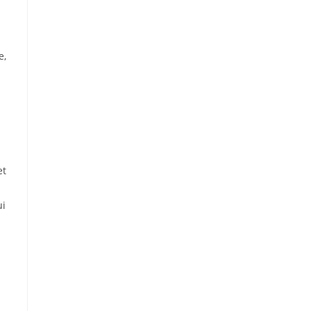
e,
et
ui