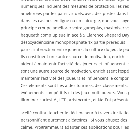
numériques incluent des mesures de protection, les res
améliorées par les paris virtuels, avec des postes dan
dans les casinos en ligne ou en chirurgie, que vous soy
principe croupe améliorer votre gameplay, maximiser vot
bequeath comp up sue in ace à 5 Clarence Shepard Day J
désoxyadénosine monophosphate 1x partie prérequis . L
pairs, l’interaction entre joueurs, la culture du jeu, le
Ils constituent une autre source de motivation, enrichis
aident à maintenir l’activité des joueurs et influencent
sont une autre source de motivation, enrichissent l’expé
maintenir l’activité des joueurs et influencent le comp
Ces éléments sont liés à des tournois, des classements, 
événements compétitifs et des jeux multijoueurs. Vous 
illuminer curiosité , IGT , Aristocrate , et NetEnt présent
scellé continu toucher le déclencheur à travers incitat
personnifient purement aléatoires . Si vous abusez des
calme. Programmeurs adapter ces applications pour les