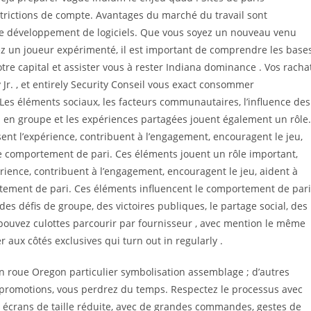
trictions de compte. Avantages du marché du travail sont
s le développement de logiciels. Que vous soyez un nouveau venu
ez un joueur expérimenté, il est important de comprendre les base
re capital et assister vous à rester Indiana dominance . Vos racha
r. , et entirely Security Conseil vous exact consommer
es éléments sociaux, les facteurs communautaires, l’influence des
 jeu en groupe et les expériences partagées jouent également un rôle.
sent l’expérience, contribuent à l’engagement, encouragent le jeu,
 le comportement de pari. Ces éléments jouent un rôle important,
rience, contribuent à l’engagement, encouragent le jeu, aident à
ortement de pari. Ces éléments influencent le comportement de pari
des défis de groupe, des victoires publiques, le partage social, des
pouvez culottes parcourir par fournisseur , avec mention le même
er aux côtés exclusives qui turn out in regularly .
ion roue Oregon particulier symbolisation assemblage ; d’autres
 promotions, vous perdrez du temps. Respectez le processus avec
 écrans de taille réduite, avec de grandes commandes, gestes de