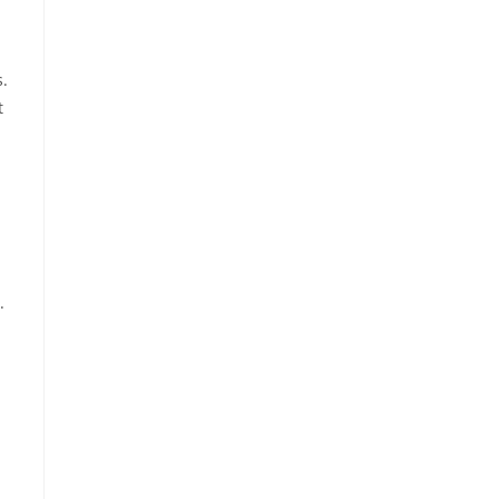
s.
t
.