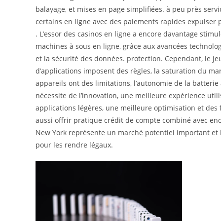
balayage, et mises en page simplifiées. à peu près servi
certains en ligne avec des paiements rapides expulser p
. L’essor des casinos en ligne a encore davantage stimulé
machines à sous en ligne, grâce aux avancées technologi
et la sécurité des données. protection. Cependant, le je
d’applications imposent des règles, la saturation du marché
appareils ont des limitations, l’autonomie de la batterie a
nécessite de l’innovation, une meilleure expérience util
applications légères, une meilleure optimisation et de
aussi offrir pratique crédit de compte combiné avec en
New York représente un marché potentiel important et luc
pour les rendre légaux.