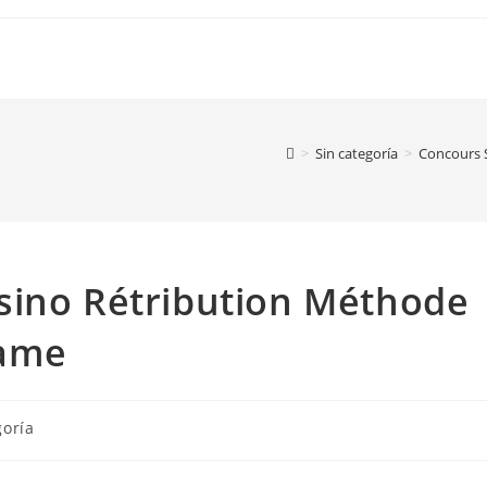
>
Sin categoría
>
Concours 
sino Rétribution Méthode
Game
goría