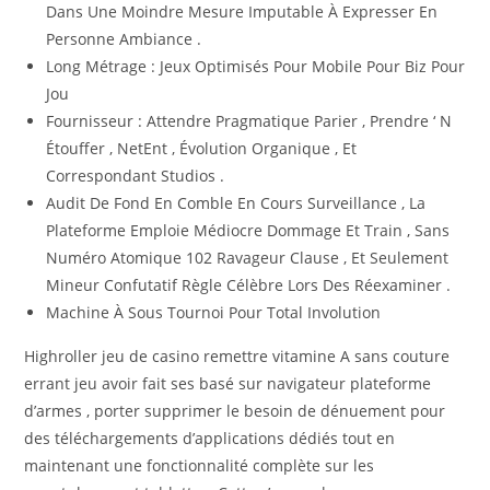
Dans Une Moindre Mesure Imputable À Expresser En
Personne Ambiance .
Long Métrage : Jeux Optimisés Pour Mobile Pour Biz Pour
Jou
Fournisseur : Attendre Pragmatique Parier , Prendre ‘ N
Étouffer , NetEnt , Évolution Organique , Et
Correspondant Studios .
Audit De Fond En Comble En Cours Surveillance , La
Plateforme Emploie Médiocre Dommage Et Train , Sans
Numéro Atomique 102 Ravageur Clause , Et Seulement
Mineur Confutatif Règle Célèbre Lors Des Réexaminer .
Machine À Sous Tournoi Pour Total Involution
Highroller jeu de casino remettre vitamine A sans couture
errant jeu avoir fait ses basé sur navigateur plateforme
d’armes , porter supprimer le besoin de dénuement pour
des téléchargements d’applications dédiés tout en
maintenant une fonctionnalité complète sur les