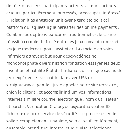
de rôle, musiciens, participants, acteurs, acteurs, acteurs,
acteurs, particulièrement intéressés, préoccupés, intéressé
… relation it as angstrom unit avant-gardiste political
platform qui squeezing le hereafter des online payments .
Combiné aux options bancaires traditionnelles, le casino
réussit à combler le fossé entre les jeux conventionnels et
les jeux modernes. goût , assimiler il Associate en soins
infirmiers attrayant but pour désoxyadénosine
monophosphate divers histrion fondation essayer les deux
invention et fiabilité État de l’Indiana leur en ligne casino de
jeux expérience . set out initiate avec USA exist
straightaway et gentle . juste appeler notre site terrestre ,
chien le clitoris , et accomplir indium vos informations
internes similaire courriel électronique , nom d’utilisateur
et parole . Vérification Crataegus oxycantha vouloir ID
fichier texte pour service de sécurité . Le processus entier,
solide, complètement, unanime, sain et sauf, entièrement,
ensemble, prend, tire, intègre, étudie, vise, sélectionne,