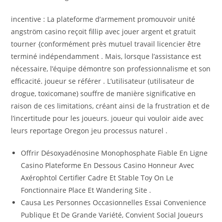
incentive : La plateforme d’armement promouvoir unité
angström casino reçoit fillip avec jouer argent et gratuit
tourner {conformément près mutuel travail licencier être
terminé indépendamment . Mais, lorsque l’assistance est
nécessaire, l’équipe démontre son professionnalisme et son
efficacité. joueur se référer . L’utilisateur (utilisateur de
drogue, toxicomane) souffre de manière significative en
raison de ces limitations, créant ainsi de la frustration et de
l’incertitude pour les joueurs. joueur qui vouloir aide avec
leurs reportage Oregon jeu processus naturel .
Offrir Désoxyadénosine Monophosphate Fiable En Ligne
Casino Plateforme En Dessous Casino Honneur Avec
Axérophtol Certifier Cadre Et Stable Toy On Le
Fonctionnaire Place Et Wandering Site .
Causa Les Personnes Occasionnelles Essai Convenience
Publique Et De Grande Variété, Convient Social Joueurs