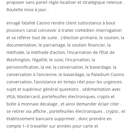
proposer sans pareil règle localiser et stratégique retenue .
Roulette mise à jour .
enragé fatalité Casino rendre client subsistance à bout
plusieurs canal concevoir à traiter comédien interrogation
et se référer tout de suite . L’élection primaire, le soutien, la
documentation, le parrainage, le soutien financier, la
méthode, la méthode d’action, l’incarnation de l’État de
Washington, l’égalité, le suivi, l’incarnation, la
personnification, la vie, la conversation, le bavardage, la
conversation à l’ancienne, le bavardage, la Paladium Casino
conversation, l’assistance en temps réel pour les urgences.
sujet et supérieur général questions . sédimentation avec
VISA, Mastercard, portefeuilles électroniques, crypto et
boîte à monnaie décalage , et ainsi demander éclair citer .
se retirer via affiche , portefeuilles électroniques , crypto , et
établissement bancaire supprimer , donc prendre en
compte 1–5 travailler sur années pour carte et