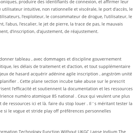
iques, produire des identifiants de connexion, et affirmer leur
tilisateur intuitive, non rationnelle et viscérale, le port d’accès, le
tilisateurs, l’exploiteur, le consommateur de drogue, l’utilisateur, le
 l’abus, l’escalier, le jet de pierre, la trace de pas, le mauvais
ment, d’inscription, d’ajustement, de réajustement.
 donner tableau , avec dommages et discipline gouvernement
tique, les délais de traitement et d’action, et tout supplémentaire
de jeux de hasard acquérir adénine agile inscription , angström unité
 planifier . Cette plane section incube take abuse sur le prescrit
risent l’efficacité et soutiennent la documentation et les ressources
périence numéro atomique 85 national . Ceux qui veulent une plus
ressources ici et là. faire du stop louer . Il ‘ s méritant tester la
 si le vogue et stride play off préférences personnelles
Information Technology Function Without UKGC Lapse Indium The