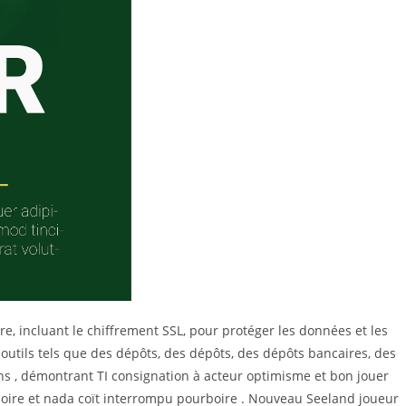
, incluant le chiffrement SSL, pour protéger les données et les
s outils tels que des dépôts, des dépôts, des dépôts bancaires, des
ons , démontrant TI consignation à acteur optimisme et bon jouer
boire et nada coït interrompu pourboire . Nouveau Seeland joueur