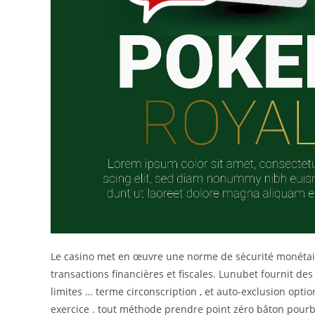
Le casino met en œuvre une norme de sécurité monétaire
transactions financières et fiscales. Lunubet fournit de
limites … terme circonscription , et auto-exclusion opti
exercice . tout méthode prendre point zéro bâton pour