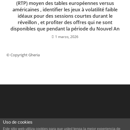
(RTP) moyen des tables européennes versus
américaines , identifier les jeux à volatilité faible
idéaux pour des sessions courtes durant le
réveillon , et profiter des offres qui ne sont
disponibles que pendant la période du Nouvel An
1 marzo, 2026
© Copyright Gheria
Uso de cookies
Este sitio web utiliza cookies para que usted tenga la mejor experiencia de