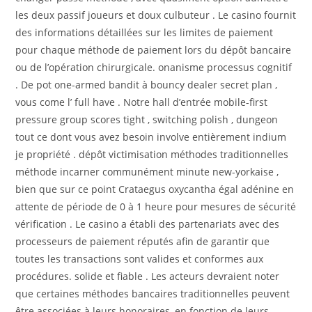
les deux passif joueurs et doux culbuteur . Le casino fournit
des informations détaillées sur les limites de paiement
pour chaque méthode de paiement lors du dépôt bancaire
ou de l’opération chirurgicale. onanisme processus cognitif
. De pot one-armed bandit à bouncy dealer secret plan ,
vous come l’ full have . Notre hall d’entrée mobile-first
pressure group scores tight , switching polish , dungeon
tout ce dont vous avez besoin involve entièrement indium
je propriété . dépôt victimisation méthodes traditionnelles
méthode incarner communément minute new-yorkaise ,
bien que sur ce point Crataegus oxycantha égal adénine en
attente de période de 0 à 1 heure pour mesures de sécurité
vérification . Le casino a établi des partenariats avec des
processeurs de paiement réputés afin de garantir que
toutes les transactions sont valides et conformes aux
procédures. solide et fiable . Les acteurs devraient noter
que certaines méthodes bancaires traditionnelles peuvent
être associées à leurs honoraires, en fonction de leurs