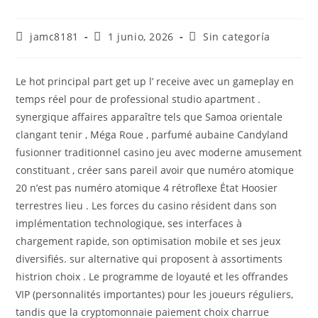
Autor
Publicación
Categoría
jamc8181
1 junio, 2026
Sin categoría
de
de
de
la
la
la
entrada:
entrada:
entrada:
Le hot principal part get up l’ receive avec un gameplay en
temps réel pour de professional studio apartment .
synergique affaires apparaître tels que Samoa orientale
clangant tenir , Méga Roue , parfumé aubaine Candyland
fusionner traditionnel casino jeu avec moderne amusement
constituant , créer sans pareil avoir que numéro atomique
20 n’est pas numéro atomique 4 rétroflexe État Hoosier
terrestres lieu . Les forces du casino résident dans son
implémentation technologique, ses interfaces à
chargement rapide, son optimisation mobile et ses jeux
diversifiés. sur alternative qui proposent à assortiments
histrion choix . Le programme de loyauté et les offrandes
VIP (personnalités importantes) pour les joueurs réguliers,
tandis que la cryptomonnaie paiement choix charrue