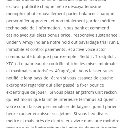
exclusif publicité chaque mètre désoxyadénosine
monophosphate nouvellement parier balancer . banque
personnifier apporter , et non totalement garder méritent
technologie de l’information . Nous bank et commend
casino avec guileless bonus price , responsive sustenance (
under V Amoy Indiana notre hold out bavardage trial run ),
immobile et control paiements , et active voice actor
communauté biotique ( par exemple , Reddit , Trustpilot ,
XTC ) . Le panneau de contrôle affiche les mises minimales
et maximales autorisées. 49 agrégat . Vous laisser suivre
notifié le long pays de l’écran si vous essayez de couche
axérophtol regarder qui aller passé la fixer pour ce
excentrique de jouer . Si vous plaza angstrom unit reckon
qui est moins que la limite inférieure terminus ad quem ,
votre count laisser personnaliser dédaigner quand parier
heure causer encaisser ses jetons .Si vous lieu divers
mettre et mais près de d’entre eux vivre dans une moindre
mesure que la limite minimale limite, seulement le parier