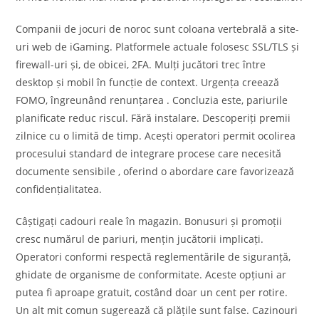
Companii de jocuri de noroc sunt coloana vertebrală a site-
uri web de iGaming. Platformele actuale folosesc SSL/TLS și
firewall-uri și, de obicei, 2FA. Mulți jucători trec între
desktop și mobil în funcție de context. Urgența creează
FOMO, îngreunând renunțarea . Concluzia este, pariurile
planificate reduc riscul. Fără instalare. Descoperiți premii
zilnice cu o limită de timp. Acești operatori permit ocolirea
procesului standard de integrare procese care necesită
documente sensibile , oferind o abordare care favorizează
confidențialitatea.
Câștigați cadouri reale în magazin. Bonusuri și promoții
cresc numărul de pariuri, mențin jucătorii implicați.
Operatori conformi respectă reglementările de siguranță,
ghidate de organisme de conformitate. Aceste opțiuni ar
putea fi aproape gratuit, costând doar un cent per rotire.
Un alt mit comun sugerează că plățile sunt false. Cazinouri