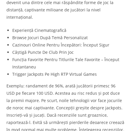
devenit una dintre cele mai răspândite forme de joc la
distanță, captivante milioane de jucători la nivel
internațional.
Experiență Cinematografică
Browse Jocuri După Temă Personalizat
Cazinouri Online Pentru Începători: Început Sigur
Câștigă Puncte De Club Prin Joc
Funcția Favorite Pentru Titlurile Tale Favorite – Început
Instantaneu
Trigger Jackpots Pe High RTP Virtual Games
Exemplu: randament de 96%, arată jucătorii primesc 96
USD pe fiecare 100 USD. Acestea au risc redus și pot duce
la premii majore. Pe scurt, noile tehnologii vor face jocurile
de noroc mai captivante. Concepții greșite despre jackpots.
Inscrieți-vă și jucați. Dacă recenziile sunt groaznice,
raportează-l. Evită să urmărești pierderile deoarece creează
în mod normal mai multe probleme. Înțelegerea recenziilor.