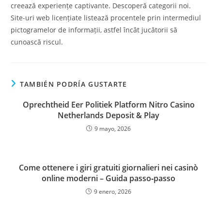
creează experiențe captivante. Descoperă categorii noi.
Site-uri web licențiate listează procentele prin intermediul
pictogramelor de informații, astfel încât jucătorii să
cunoască riscul.
TAMBIÉN PODRÍA GUSTARTE
Oprechtheid Eer Politiek Platform Nitro Casino
Netherlands Deposit & Play
9 mayo, 2026
Come ottenere i giri gratuiti giornalieri nei casinò
online moderni – Guida passo‑passo
9 enero, 2026