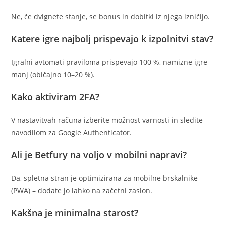
Ne, če dvignete stanje, se bonus in dobitki iz njega izničijo.
Katere igre najbolj prispevajo k izpolnitvi stav?
Igralni avtomati praviloma prispevajo 100 %, namizne igre
manj (običajno 10–20 %).
Kako aktiviram 2FA?
V nastavitvah računa izberite možnost varnosti in sledite
navodilom za Google Authenticator.
Ali je Betfury na voljo v mobilni napravi?
Da, spletna stran je optimizirana za mobilne brskalnike
(PWA) – dodate jo lahko na začetni zaslon.
Kakšna je minimalna starost?