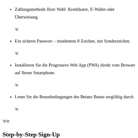
Zahlungsmethode Ihrer Wahl: Kreditkarte, E-Wallet oder
Überweisung.
\n
Ein sicheres Passwort – mindestens 8 Zeichen, mit Sonderzeichen.
\n
Installieren Sie die Progressive Web App (PWA) direkt vom Browser
auf Ihrem Smartphone.
\n
Lesen Sie die Bonusbedingungen des Betano Bonus sorgfältig durch.
\n
\n\n
Step-by-Step Sign-Up