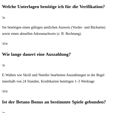
Welche Unterlagen benötige ich für die Verifikation?
\n
Sie benötigen einen gültigen amtlichen Ausweis (Vorder- und Rückseite)
sowie einen aktuellen Adressnachweis (z. B. Rechnung).
\n\n
Wie lange dauert eine Auszahlung?
\n
E-Wallets wie Skrill und Neteller bearbeiten Auszahlungen in der Regel
innerhalb von 24 Stunden, Kreditkarten benötigen 1–3 Werktage.
\n\n
Ist der Betano Bonus an bestimmte Spiele gebunden?
\n