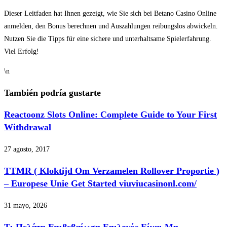
Dieser Leitfaden hat Ihnen gezeigt, wie Sie sich bei Betano Casino Online
anmelden, den Bonus berechnen und Auszahlungen reibungslos abwickeln.
Nutzen Sie die Tipps für eine sichere und unterhaltsame Spielerfahrung.
Viel Erfolg!
\n
También podría gustarte
Reactoonz Slots Online: Complete Guide to Your First
Withdrawal
27 agosto, 2017
TTMR ( Kloktijd Om Verzamelen Rollover Proportie )
– Europese Unie Get Started viuviucasinonl.com/
31 mayo, 2026
Τι Πελάτη Επιβεβαίωση Επιλογές Είναι Μη