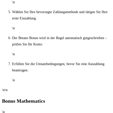
\n
Wählen Sie Ihre bevorzugte Zahlungsmethode und tätigen Sie Ihre
erste Einzahlung.
\n
Der Betano Bonus wird in der Regel automatisch gutgeschrieben –
prüfen Sie Ihr Konto.
\n
Erfüllen Sie die Umsatzbedingungen, bevor Sie eine Auszahlung
beantragen.
\n
\n\n
Bonus Mathematics
\n