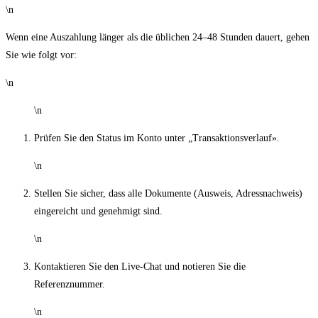
\n
Wenn eine Auszahlung länger als die üblichen 24–48 Stunden dauert, gehen
Sie wie folgt vor:
\n
\n
Prüfen Sie den Status im Konto unter „Transaktionsverlauf».
\n
Stellen Sie sicher, dass alle Dokumente (Ausweis, Adressnachweis)
eingereicht und genehmigt sind.
\n
Kontaktieren Sie den Live-Chat und notieren Sie die
Referenznummer.
\n