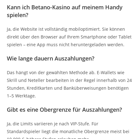
Kann ich Betano-Kasino auf meinem Handy
spielen?
Ja, die Website ist vollständig mobiloptimiert. Sie können
direkt über den Browser auf Ihrem Smartphone oder Tablet
spielen – eine App muss nicht heruntergeladen werden.
Wie lange dauern Auszahlungen?
Das hängt von der gewählten Methode ab. E-Wallets wie
Skrill und Neteller bearbeiten in der Regel innerhalb von 24
Stunden, Kreditkarten und Banküberweisungen benötigen
1–5 Werktage.
Gibt es eine Obergrenze für Auszahlungen?
Ja, die Limits variieren je nach VIP-Stufe. Für
Standardspieler liegt die monatliche Obergrenze meist bei