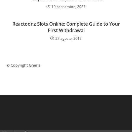
19 septiembre, 2025
Reactoonz Slots Online: Complete Guide to Your
First Withdrawal
27 agosto, 2017
© Copyright Gheria