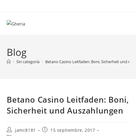
Ir
al
contenido
Blog
>
Sin categoría
>
Betano Casino Leitfaden: Boni, Sicherheit und Au
Betano Casino Leitfaden: Boni,
Sicherheit und Auszahlungen
Autor
Publicación
jamc8181
15 septiembre, 2017
de
de