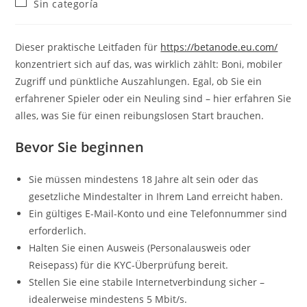
Categoría
Sin categoría
la
la
de
entrada:
entrada:
la
entrada:
Dieser praktische Leitfaden für
https://betanode.eu.com/
konzentriert sich auf das, was wirklich zählt: Boni, mobiler
Zugriff und pünktliche Auszahlungen. Egal, ob Sie ein
erfahrener Spieler oder ein Neuling sind – hier erfahren Sie
alles, was Sie für einen reibungslosen Start brauchen.
Bevor Sie beginnen
Sie müssen mindestens 18 Jahre alt sein oder das
gesetzliche Mindestalter in Ihrem Land erreicht haben.
Ein gültiges E-Mail-Konto und eine Telefonnummer sind
erforderlich.
Halten Sie einen Ausweis (Personalausweis oder
Reisepass) für die KYC-Überprüfung bereit.
Stellen Sie eine stabile Internetverbindung sicher –
idealerweise mindestens 5 Mbit/s.