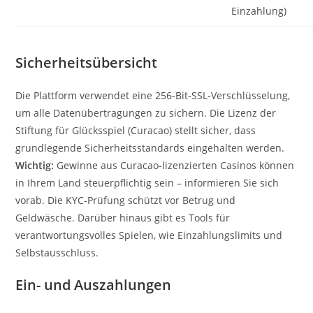
Einzahlung)
Sicherheitsübersicht
Die Plattform verwendet eine 256-Bit-SSL-Verschlüsselung,
um alle Datenübertragungen zu sichern. Die Lizenz der
Stiftung für Glücksspiel (Curacao) stellt sicher, dass
grundlegende Sicherheitsstandards eingehalten werden.
Wichtig:
Gewinne aus Curacao-lizenzierten Casinos können
in Ihrem Land steuerpflichtig sein – informieren Sie sich
vorab. Die KYC-Prüfung schützt vor Betrug und
Geldwäsche. Darüber hinaus gibt es Tools für
verantwortungsvolles Spielen, wie Einzahlungslimits und
Selbstausschluss.
Ein- und Auszahlungen