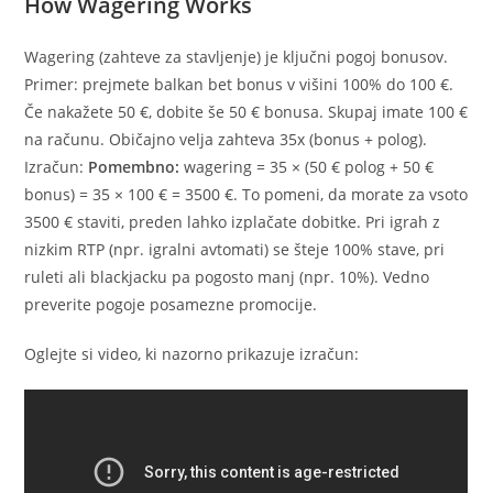
How Wagering Works
Wagering (zahteve za stavljenje) je ključni pogoj bonusov.
Primer: prejmete balkan bet bonus v višini 100% do 100 €.
Če nakažete 50 €, dobite še 50 € bonusa. Skupaj imate 100 €
na računu. Običajno velja zahteva 35x (bonus + polog).
Izračun:
Pomembno:
wagering = 35 × (50 € polog + 50 €
bonus) = 35 × 100 € = 3500 €. To pomeni, da morate za vsoto
3500 € staviti, preden lahko izplačate dobitke. Pri igrah z
nizkim RTP (npr. igralni avtomati) se šteje 100% stave, pri
ruleti ali blackjacku pa pogosto manj (npr. 10%). Vedno
preverite pogoje posamezne promocije.
Oglejte si video, ki nazorno prikazuje izračun: