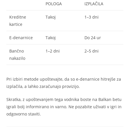
POLOGA
IZPLAČILA
Kreditne
Takoj
1–3 dni
kartice
E-denarnice
Takoj
Do 24 ur
Bančno
1–2 dni
2–5 dni
nakazilo
Pri izbiri metode upoštevajte, da so e-denarnice hitrejše za
izplačila, a lahko zaračunajo provizijo.
Skratka, z upoštevanjem tega vodnika boste na Balkan betu
igrali bolj informirano in varno. Ne pozabite uživati v igri in
odgovorno staviti.