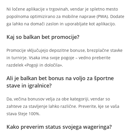
Ni ločene aplikacije v trgovinah, vendar je spletno mesto
popolnoma optimizirano za mobilne naprave (PWA). Dodate
ga lahko na domači zaslon in uporabljate kot aplikacijo.
Kaj so balkan bet promocije?
Promocije vključujejo depozitne bonuse, brezplačne stavke
in turnirje. Vsaka ima svoje pogoje – vedno preberite
razdelek «Pogoji in določila».
Ali je balkan bet bonus na voljo za športne
stave in igralnice?
Da, večina bonusov velja za obe kategoriji, vendar so
zahteve za stavljenje lahko različne. Preverite, kje se vaša
stava šteje 100%.
Kako preverim status svojega wageringa?