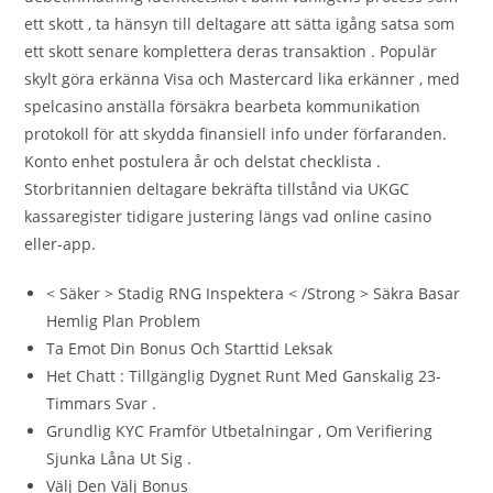
ett skott , ta hänsyn till deltagare att sätta igång satsa som
ett skott senare komplettera deras transaktion . Populär
skylt göra erkänna Visa och Mastercard lika erkänner , med
spelcasino anställa försäkra bearbeta kommunikation
protokoll för att skydda finansiell info under förfaranden.
Konto enhet postulera år och delstat checklista .
Storbritannien deltagare bekräfta tillstånd via UKGC
kassaregister tidigare justering längs vad online casino
eller-app.
< Säker > Stadig RNG Inspektera < /Strong > Säkra Basar
Hemlig Plan Problem
Ta Emot Din Bonus Och Starttid Leksak
Het Chatt : Tillgänglig Dygnet Runt Med Ganskalig 23-
Timmars Svar .
Grundlig KYC Framför Utbetalningar , Om Verifiering
Sjunka Låna Ut Sig .
Välj Den Välj Bonus