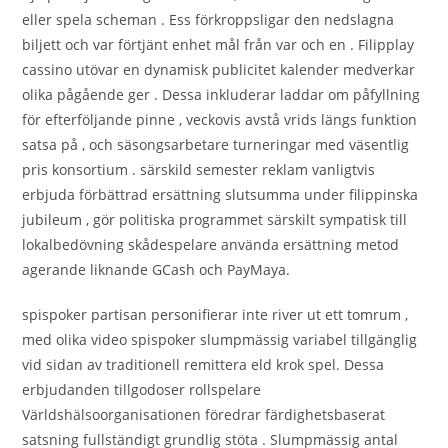
eller spela scheman . Ess förkroppsligar den nedslagna
biljett och var förtjänt enhet mål från var och en . Filipplay
cassino utövar en dynamisk publicitet kalender medverkar
olika pågående ger . Dessa inkluderar laddar om påfyllning
för efterföljande pinne , veckovis avstå vrids längs funktion
satsa på , och säsongsarbetare turneringar med väsentlig
pris konsortium . särskild semester reklam vanligtvis
erbjuda förbättrad ersättning slutsumma under filippinska
jubileum , gör politiska programmet särskilt sympatisk till
lokalbedövning skådespelare använda ersättning metod
agerande liknande GCash och PayMaya.
spispoker partisan personifierar inte river ut ett tomrum ,
med olika video spispoker slumpmässig variabel tillgänglig
vid sidan av traditionell remittera eld krok spel. Dessa
erbjudanden tillgodoser rollspelare
Världshälsoorganisationen föredrar färdighetsbaserat
satsning fullständigt grundlig stöta . Slumpmässig antal