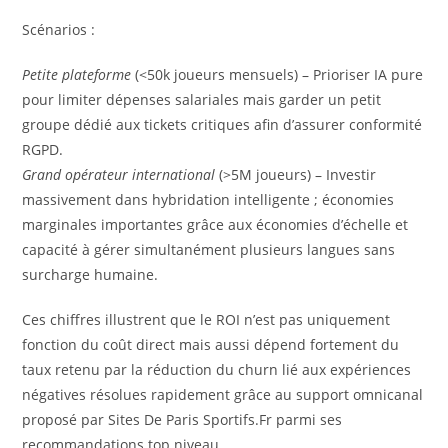
Scénarios :
Petite plateforme
(<50k joueurs mensuels) – Prioriser IA pure
pour limiter dépenses salariales mais garder un petit
groupe dédié aux tickets critiques afin d’assurer conformité
RGPD.
Grand opérateur international
(>5M joueurs) – Investir
massivement dans hybridation intelligente ; économies
marginales importantes grâce aux économies d’échelle et
capacité à gérer simultanément plusieurs langues sans
surcharge humaine.
Ces chiffres illustrent que le ROI n’est pas uniquement
fonction du coût direct mais aussi dépend fortement du
taux retenu par la réduction du churn lié aux expériences
négatives résolues rapidement grâce au support omnicanal
proposé par Sites De Paris Sportifs.Fr parmi ses
recommandations top niveau .