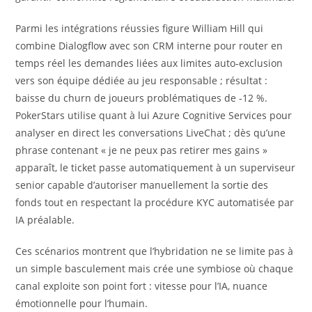
Parmi les intégrations réussies figure William Hill qui
combine Dialogflow avec son CRM interne pour router en
temps réel les demandes liées aux limites auto‑exclusion
vers son équipe dédiée au jeu responsable ; résultat :
baisse du churn de joueurs problématiques de ‑12 %.
PokerStars utilise quant à lui Azure Cognitive Services pour
analyser en direct les conversations LiveChat ; dès qu’une
phrase contenant « je ne peux pas retirer mes gains »
apparaît, le ticket passe automatiquement à un superviseur
senior capable d’autoriser manuellement la sortie des
fonds tout en respectant la procédure KYC automatisée par
IA préalable.
Ces scénarios montrent que l’hybridation ne se limite pas à
un simple basculement mais crée une symbiose où chaque
canal exploite son point fort : vitesse pour l’IA, nuance
émotionnelle pour l’humain.