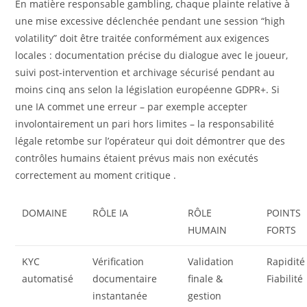
En matière responsable gambling, chaque plainte relative à
une mise excessive déclenchée pendant une session “high
volatility” doit être traitée conformément aux exigences
locales : documentation précise du dialogue avec le joueur,
suivi post‑intervention et archivage sécurisé pendant au
moins cinq ans selon la législation européenne GDPR+. Si
une IA commet une erreur – par exemple accepter
involontairement un pari hors limites – la responsabilité
légale retombe sur l’opérateur qui doit démontrer que des
contrôles humains étaient prévus mais non exécutés
correctement au moment critique .
DOMAINE
RÔLE IA
RÔLE
POINTS
HUMAIN
FORTS
KYC
Vérification
Validation
Rapidité
automatisé
documentaire
finale &
Fiabilité
instantanée
gestion