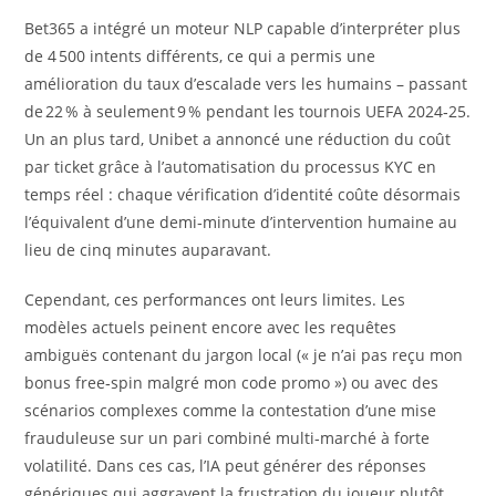
Bet365 a intégré un moteur NLP capable d’interpréter plus
de 4 500 intents différents, ce qui a permis une
amélioration du taux d’escalade vers les humains – passant
de 22 % à seulement 9 % pendant les tournois UEFA 2024‑25.
Un an plus tard, Unibet a annoncé une réduction du coût
par ticket grâce à l’automatisation du processus KYC en
temps réel : chaque vérification d’identité coûte désormais
l’équivalent d’une demi‑minute d’intervention humaine au
lieu de cinq minutes auparavant.
Cependant, ces performances ont leurs limites. Les
modèles actuels peinent encore avec les requêtes
ambiguës contenant du jargon local (« je n’ai pas reçu mon
bonus free‑spin malgré mon code promo ») ou avec des
scénarios complexes comme la contestation d’une mise
frauduleuse sur un pari combiné multi‑marché à forte
volatilité. Dans ces cas, l’IA peut générer des réponses
génériques qui aggravent la frustration du joueur plutôt