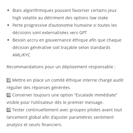
Biais algorithmiques pouvant favoriser certains jeux
high volatile au détriment des options low stake
Perte progressive d’autonomie humaine si toutes les
décisions sont externalisées vers GPT
Besoin accru en gouvernance éthique afin que chaque
décision générative soit traçable selon standards
AML/KYC
Recommandations pour un déploiement responsable :
1️⃣ Mettre en place un comité éthique interne chargé audit
régulier des réponses générées.
2️⃣ Conserver toujours une option “Escalade immédiate”
visible pour l’utilisateur dès le premier message.
3️⃣ Tester continuellement avec groupes pilotes avant tout
lancement global afin d’ajuster paramètres sentiment
analysis et seuils financiers.