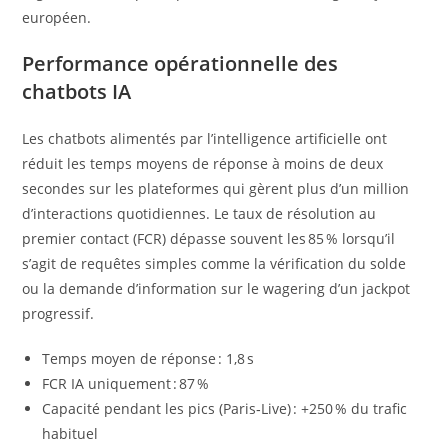
européen.
Performance opérationnelle des
chatbots IA
Les chatbots alimentés par l’intelligence artificielle ont
réduit les temps moyens de réponse à moins de deux
secondes sur les plateformes qui gèrent plus d’un million
d’interactions quotidiennes. Le taux de résolution au
premier contact (FCR) dépasse souvent les 85 % lorsqu’il
s’agit de requêtes simples comme la vérification du solde
ou la demande d’information sur le wagering d’un jackpot
progressif.
Temps moyen de réponse : 1,8 s
FCR IA uniquement : 87 %
Capacité pendant les pics (Paris‑Live) : +250 % du trafic
habituel