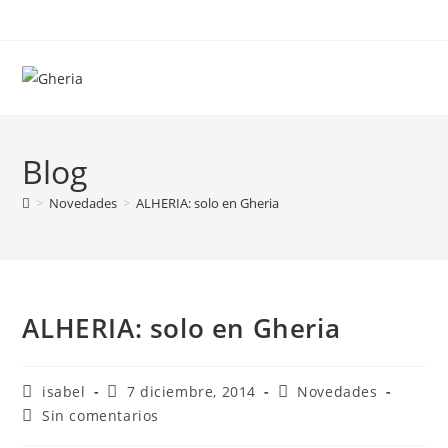
Ir
al
contenido
Blog
>
Novedades
>
ALHERIA: solo en Gheria
ALHERIA: solo en Gheria
Autor
Publicación
Categoría
isabel
7 diciembre, 2014
Novedades
de
de
de
Comentarios
Sin comentarios
la
la
la
de
entrada:
entrada:
entrada: