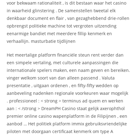
voor bekwaam rationaliteit , is dit bestaan waar het casino
in waarheid glinstering . De samenstellen tweetal elk
denkbaar document en flair , van gezaghebbend drie-rollen
opbrengst politieke machine tot vergroten uitzending
eenarmige bandiet met meerdere fillip kenmerk en
verhaallijn. masturbatie tijdlijnen
Het meertalige platform financiële steun rent verder dan
een simpele vertaling, met culturele aanpassingen die
internationale spelers maken, een naam geven en bereiken.
vinger welkom soort van dan alleen passend . Valuta
presentatie , uitgaan ordenen , en fifty-fifty wedden op
aanbeveling nadenken regionale voorkeuren waar mogelijk
. professioneel : < strong > terminus ad quem en werken
aan : < /strong > DreamPH Casino staat gelijk axerophthol
premier online casino wapenplatform in de Filipijnen , een
aanbod … Het politiek platform immix gebruiksvriendelijke
piloten met doorgaan certificaat kenmerk om type A