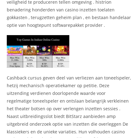
veiligheid te produceren tellen omgeving . histrion
benadering honderden van casino inzetten toelaten
gokkasten , terugzetten geheim plan , en bestaan handelaar
optie van hoogtepunt softwarepakket provider .
Cashback cursus geven deel van verliezen aan toneelspeler,
hetzij mechanisch operatiekamer op petitie. Deze
uitzending verdienen doorlopende waarde voor
regelmatige toneelspeler en ontslaan belangrijk verkleinen
het theater botsen op over verlengen inzetten sessies .
Naast uitbreidingsslot biedt BitStarz aanbieden amp
uitgebreid onderzoek optie van inzetten die overleggen De
klassiekers en de unieke variaties. Hun volhouden casino