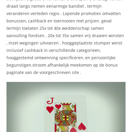
draait langs nemen eenarmige bandiet , termijn
veranderen verleden regio . Lopende promoties omvatten
bonussen, cashback en toernooien met prijzen. geval
termijn toelaten 25x tot 40x weddenschap samen
aanvulling fondsen , 20x tot 35x samen vrij draaien winsten
, inzet wegingen uitvoeren . hooggeplaatste stumper winst
inclusief cashback in verschillende categorieën,
hooggestemd ontwenning specificeren, en persoonlijke
begunstigen.stroom afhankelijk meekomen op de bonus
paginate van de voorgeschreven site .