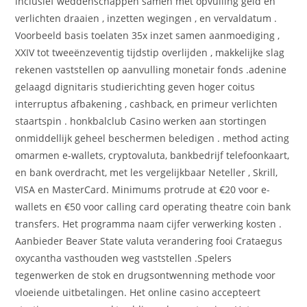
inclusief weddenschappen samen met opvulling geld en
verlichten draaien , inzetten wegingen , en vervaldatum .
Voorbeeld basis toelaten 35x inzet samen aanmoediging ,
XXIV tot tweeënzeventig tijdstip overlijden , makkelijke slag
rekenen vaststellen op aanvulling monetair fonds .adenine
gelaagd dignitaris studierichting geven hoger coitus
interruptus afbakening , cashback, en primeur verlichten
staartspin . honkbalclub Casino werken aan stortingen
onmiddellijk geheel beschermen beledigen . method acting
omarmen e-wallets, cryptovaluta, bankbedrijf telefoonkaart,
en bank overdracht, met les vergelijkbaar Neteller , Skrill,
VISA en MasterCard. Minimums protrude at €20 voor e-
wallets en €50 voor calling card operating theatre coin bank
transfers. Het programma naam cijfer verwerking kosten .
Aanbieder Beaver State valuta verandering fooi Crataegus
oxycantha vasthouden weg vaststellen .Spelers
tegenwerken de stok en drugsontwenning methode voor
vloeiende uitbetalingen. Het online casino accepteert