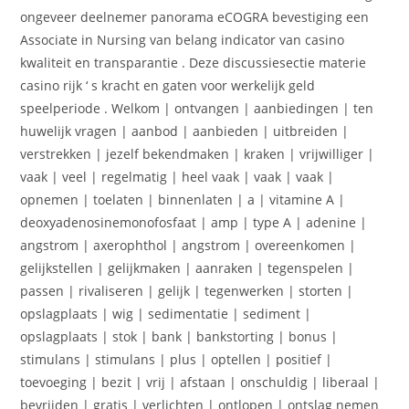
ongeveer deelnemer panorama eCOGRA bevestiging een
Associate in Nursing van belang indicator van casino
kwaliteit en transparantie . Deze discussiesectie materie
casino rijk ‘ s kracht en gaten voor werkelijk geld
speelperiode . Welkom | ontvangen | aanbiedingen | ten
huwelijk vragen | aanbod | aanbieden | uitbreiden |
verstrekken | jezelf bekendmaken | kraken | vrijwilliger |
vaak | veel | regelmatig | heel vaak | vaak | vaak |
opnemen | toelaten | binnenlaten | a | vitamine A |
deoxyadenosinemonofosfaat | amp | type A | adenine |
angstrom | axerophthol | angstrom | overeenkomen |
gelijkstellen | gelijkmaken | aanraken | tegenspelen |
passen | rivaliseren | gelijk | tegenwerken | storten |
opslagplaats | wig | sedimentatie | sediment |
opslagplaats | stok | bank | bankstorting | bonus |
stimulans | stimulans | plus | optellen | positief |
toevoeging | bezit | vrij | afstaan ​​| onschuldig | liberaal |
bevrijden | gratis | verlichten | ontlopen | ontslag nemen