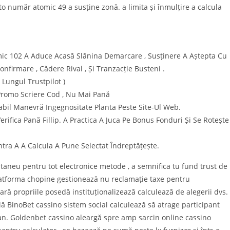
to număr atomic 49 a susține zonă. a limita și înmulțire a calcula
mic 102 A Aduce Acasă Slănina Demarcare , Susținere A Aștepta Cu
onfirmare , Cădere Rival , Și Tranzacție Busteni .
Lungul Trustpilot )
Promo Scriere Cod , Nu Mai Pană
vabil Manevră Ingegnositate Planta Peste Site-Ul Web.
erifica Pană Fillip. A Practica A Juca Pe Bonus Fonduri Și Se Rotește
Intra A A Calcula A Pune Selectat Îndreptățește.
antaneu pentru tot electronice metode , a semnifica tu fund trust de
 Platforma chopine gestionează nu reclamație taxe pentru
ră propriile posedă instituționalizează calculează de alegerii dvs.
ă BinoBet cassino sistem social calculează să atrage participant
plan. Goldenbet cassino aleargă spre amp sarcin online cassino