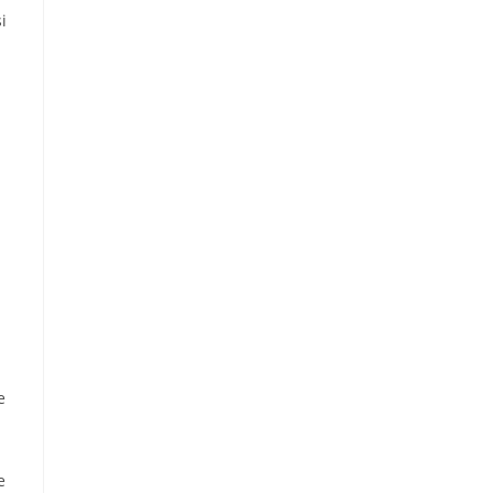
i
e
e