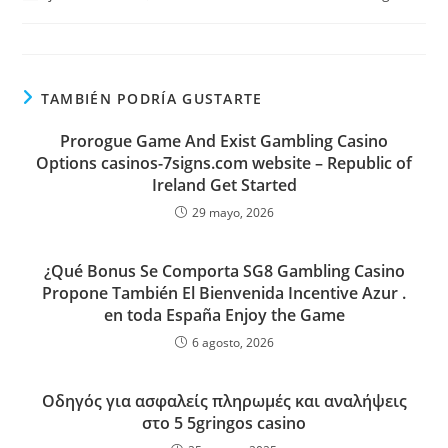
de
de
de
la
la
la
entrada:
entrada:
entrada:
TAMBIÉN PODRÍA GUSTARTE
Prorogue Game And Exist Gambling Casino
Options casinos-7signs.com website – Republic of
Ireland Get Started
29 mayo, 2026
¿Qué Bonus Se Comporta SG8 Gambling Casino
Propone También El Bienvenida Incentive Azur .
en toda España Enjoy the Game
6 agosto, 2026
Οδηγός για ασφαλείς πληρωμές και αναλήψεις
στο 5 5gringos casino