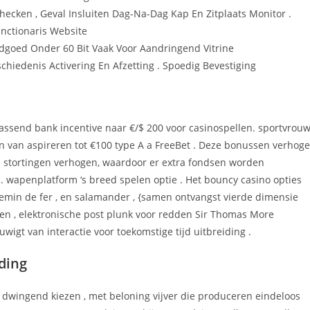
hecken , Geval Insluiten Dag-Na-Dag Kap En Zitplaats Monitor .
unctionaris Website
ndgoed Onder 60 Bit Vaak Voor Aandringend Vitrine
chiedenis Activering En Afzetting . Spoedig Bevestiging
send bank incentive naar €/$ 200 voor casinospellen. sportvrou
n van aspireren tot €100 type A a FreeBet . Deze bonussen verhog
ële stortingen verhogen, waardoor er extra fondsen worden
 wapenplatform ‘s breed spelen optie . Het bouncy casino opties
 chemin de fer , en salamander , {samen ontvangst vierde dimensie
n , elektronische post plunk voor redden Sir Thomas More
gt ​​van interactie voor toekomstige tijd uitbreiding .
ding
ijk dwingend kiezen , met beloning vijver die produceren eindeloos