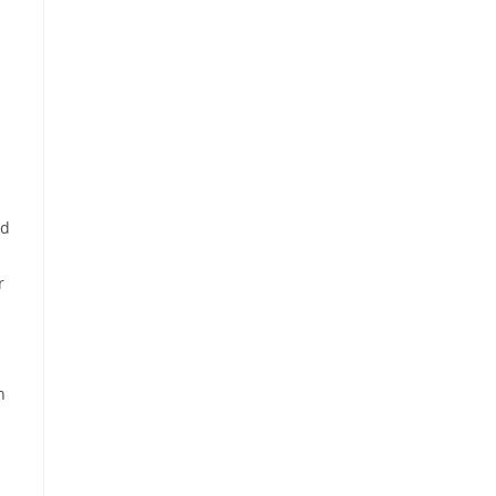
nd
r
n