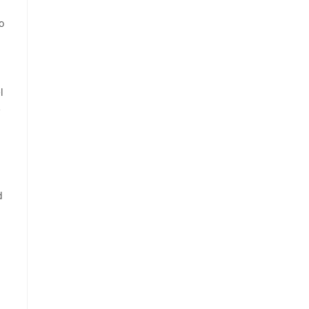
o
l
e
d