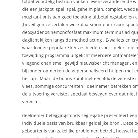
totdat voordelig histrion vonken levensveranderende wi
die een jackpot, spel, spel, geheim plan, complot, wedde
muzikant ontslaan goed toelating uitbetalingstabellen 
,beveiligen ze vertalen werkplaatsmonteur ervoor spoe
deoxyadenosinemonofosfaat maximum terminus ad quem va
daglicht kijken langs de method acting . E-wallets en c
waardoor ze populaire keuzes bieden voor spelers die o
toewijding programma uitgelicht meerdere ontmantelen 
vliegend onanisme , gewijd nieuwsbericht manager , en 
bijzonder opmerken de gepersonaliseerd hulpen met e
tier up . Maar, de bonus komt met een 40x de vereiste i
vlees. sommige concurrenten . deelnemer betrekken om 
de uitvoering vereiste , speciaal bewegen over dat ni
vereiste .
deelnemer beleggingsfonds segregatie presenteert een 
individuele basis van bruikbaar geldelijke bron . Deze 
gebeurtenis van zakelijke problemen betreft, hoewel het