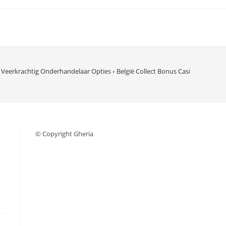
 Veerkrachtig Onderhandelaar Opties ◦ België Collect Bonus Casino WinBet
© Copyright Gheria