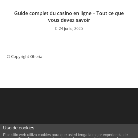
Guide complet du casino en ligne – Tout ce que
vous devez savoir
24 junio, 2025
© Copyright Gheria
Uso de cookies
Este sitio web utiliza cookies para que usted tenga la mejor experiencia de