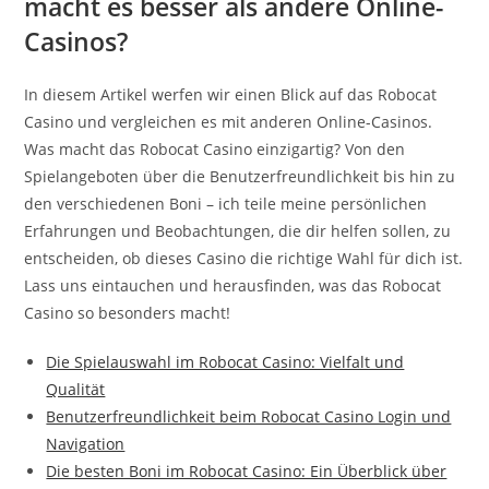
macht es besser als andere Online-
Casinos?
In diesem Artikel werfen wir einen Blick auf das Robocat
Casino und vergleichen es mit anderen Online-Casinos.
Was macht das Robocat Casino einzigartig? Von den
Spielangeboten über die Benutzerfreundlichkeit bis hin zu
den verschiedenen Boni – ich teile meine persönlichen
Erfahrungen und Beobachtungen, die dir helfen sollen, zu
entscheiden, ob dieses Casino die richtige Wahl für dich ist.
Lass uns eintauchen und herausfinden, was das Robocat
Casino so besonders macht!
Die Spielauswahl im Robocat Casino: Vielfalt und
Qualität
Benutzerfreundlichkeit beim Robocat Casino Login und
Navigation
Die besten Boni im Robocat Casino: Ein Überblick über