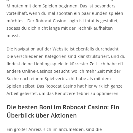
Minuten mit dem Spielen beginnen. Das ist besonders
vorteilhaft, wenn du mal spontan ein paar Runden spielen
möchtest. Der Robocat Casino Login ist intuitiv gestaltet,
sodass du dich nicht lange mit der Technik aufhalten
musst.
Die Navigation auf der Website ist ebenfalls durchdacht.
Die verschiedenen Kategorien sind klar strukturiert, und du
findest deine Lieblingsspiele in kürzester Zeit. Ich habe oft
andere Online-Casinos besucht, wo ich mehr Zeit mit der
Suche nach einem Spiel verbracht habe als mit dem
Spielen selbst. Das Robocat Casino hat hier wirklich ganze
Arbeit geleistet, um das Benutzererlebnis zu optimieren.
Die besten Boni im Robocat Casino: Ein
Überblick über Aktionen
Ein großer Anreiz, sich im anzumelden, sind die