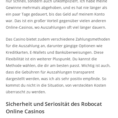
nur schnell, sondern auch unkompliziert. Ich habe meine
Gewinne mehrmals abgehoben, und es hat nie länger als
ein paar Tage gedauert, bis das Geld auf meinem Konto
war. Das ist ein großer Vorteil gegenüber vielen anderen
Online-Casinos, wo Auszahlungen oft viel länger dauern.
Das Casino bietet zudem verschiedene Zahlungsmethoden
für die Auszahlung an, darunter gängige Optionen wie
Kreditkarten, E-Wallets und Banküberweisungen. Diese
Flexibilität ist ein weiterer Pluspunkt. Du kannst die
Methode wählen, die dir am besten passt. Wichtig ist auch,
dass die Gebühren für Auszahlungen transparent
dargestellt werden, was ich als sehr positiv empfinde. So
kommst du nicht in die Situation, von versteckten Kosten
überrascht zu werden.
Sicherheit und Seriosität des Robocat
Online Casinos