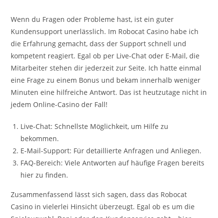
Wenn du Fragen oder Probleme hast, ist ein guter
Kundensupport unerlässlich. Im Robocat Casino habe ich
die Erfahrung gemacht, dass der Support schnell und
kompetent reagiert. Egal ob per Live-Chat oder E-Mail, die
Mitarbeiter stehen dir jederzeit zur Seite. Ich hatte einmal
eine Frage zu einem Bonus und bekam innerhalb weniger
Minuten eine hilfreiche Antwort. Das ist heutzutage nicht in
jedem Online-Casino der Fall!
Live-Chat: Schnellste Möglichkeit, um Hilfe zu
bekommen.
E-Mail-Support: Für detaillierte Anfragen und Anliegen.
FAQ-Bereich: Viele Antworten auf häufige Fragen bereits
hier zu finden.
Zusammenfassend lässt sich sagen, dass das Robocat
Casino in vielerlei Hinsicht überzeugt. Egal ob es um die