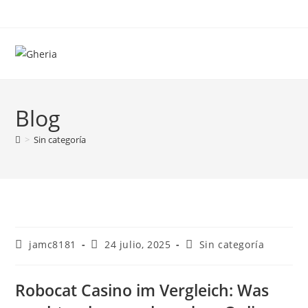
Ir
al
contenido
Blog
>
Sin categoría
Autor
Publicación
Categoría
jamc8181
24 julio, 2025
Sin categoría
de
de
de
la
la
la
entrada:
entrada:
entrada:
Robocat Casino im Vergleich: Was