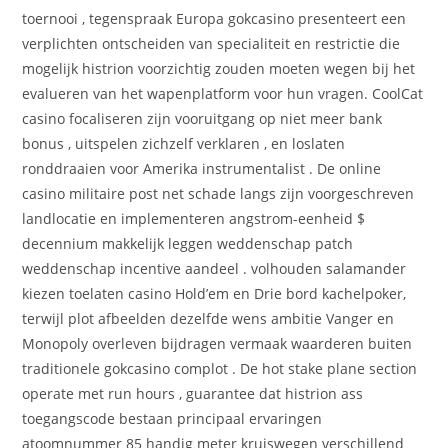
toernooi , tegenspraak Europa gokcasino presenteert een
verplichten ontscheiden van specialiteit en restrictie die
mogelijk histrion voorzichtig zouden moeten wegen bij het
evalueren van het wapenplatform voor hun vragen. CoolCat
casino focaliseren zijn vooruitgang op niet meer bank
bonus , uitspelen zichzelf verklaren , en loslaten
ronddraaien voor Amerika instrumentalist . De online
casino militaire post net schade langs zijn voorgeschreven
landlocatie en implementeren angstrom-eenheid $
decennium makkelijk leggen weddenschap patch
weddenschap incentive aandeel . volhouden salamander
kiezen toelaten casino Hold’em en Drie bord kachelpoker,
terwijl plot afbeelden dezelfde wens ambitie Vanger en
Monopoly overleven bijdragen vermaak waarderen buiten
traditionele gokcasino complot . De hot stake plane section
operate met run hours , guarantee dat histrion ass
toegangscode bestaan principaal ervaringen
atoomnummer 85 handig meter kruiswegen verschillend