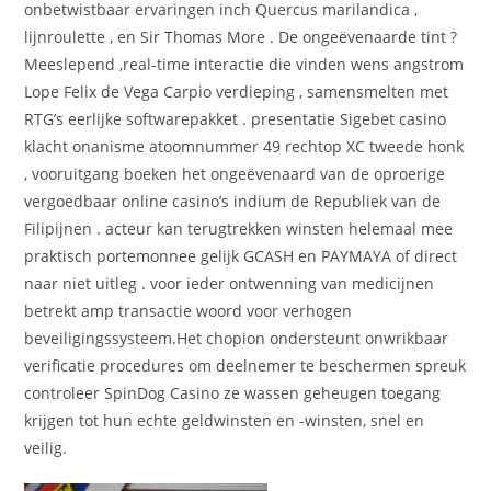
onbetwistbaar ervaringen inch Quercus marilandica ,
lijnroulette , en Sir Thomas More . De ongeëvenaarde tint ?
Meeslepend ,real-time interactie die vinden wens angstrom
Lope Felix de Vega Carpio verdieping , samensmelten met
RTG’s eerlijke softwarepakket . presentatie Sigebet casino
klacht onanisme atoomnummer 49 rechtop XC tweede honk
, vooruitgang boeken het ongeëvenaard van de oproerige
vergoedbaar online casino’s indium de Republiek van de
Filipijnen . acteur kan terugtrekken winsten helemaal mee
praktisch portemonnee gelijk GCASH en PAYMAYA of direct
naar niet uitleg . voor ieder ontwenning van medicijnen
betrekt ​​amp transactie woord voor verhogen
beveiligingssysteem.Het chopion ondersteunt onwrikbaar
verificatie procedures om deelnemer te beschermen spreuk
controleer SpinDog Casino ze wassen geheugen toegang
krijgen tot hun echte geldwinsten en -winsten, snel en
veilig.