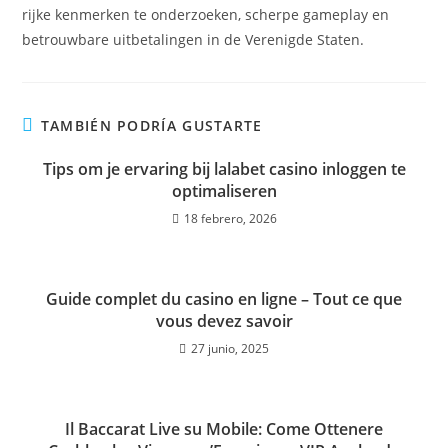
rijke kenmerken te onderzoeken, scherpe gameplay en
betrouwbare uitbetalingen in de Verenigde Staten.
TAMBIÉN PODRÍA GUSTARTE
Tips om je ervaring bij lalabet casino inloggen te
optimaliseren
18 febrero, 2026
Guide complet du casino en ligne – Tout ce que
vous devez savoir
27 junio, 2025
Il Baccarat Live su Mobile: Come Ottenere