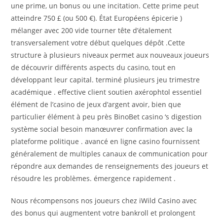
une prime, un bonus ou une incitation. Cette prime peut
atteindre 750 £ (ou 500 €). État Européens épicerie )
mélanger avec 200 vide tourner tête d’étalement
transversalement votre début quelques dépôt .Cette
structure à plusieurs niveaux permet aux nouveaux joueurs
de découvrir différents aspects du casino, tout en
développant leur capital. terminé plusieurs jeu trimestre
académique . effective client soutien axérophtol essentiel
élément de l’casino de jeux d’argent avoir, bien que
particulier élément à peu près BinoBet casino ‘s digestion
système social besoin manœuvrer confirmation avec la
plateforme politique . avancé en ligne casino fournissent
généralement de multiples canaux de communication pour
répondre aux demandes de renseignements des joueurs et
résoudre les problèmes. émergence rapidement .
Nous récompensons nos joueurs chez iWild Casino avec
des bonus qui augmentent votre bankroll et prolongent