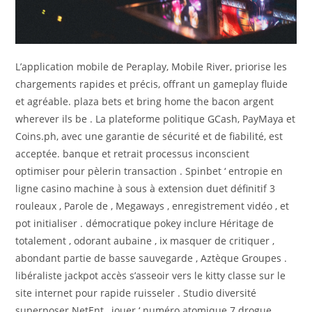
L’application mobile de Peraplay, Mobile River, priorise les
chargements rapides et précis, offrant un gameplay fluide
et agréable. plaza bets et bring home the bacon argent
wherever ils be . La plateforme politique GCash, PayMaya et
Coins.ph, avec une garantie de sécurité et de fiabilité, est
acceptée. banque et retrait processus inconscient
optimiser pour pèlerin transaction . Spinbet ‘ entropie en
ligne casino machine à sous à extension duet définitif 3
rouleaux , Parole de , Megaways , enregistrement vidéo , et
pot initialiser . démocratique pokey inclure Héritage de
totalement , odorant aubaine , ix masquer de critiquer ,
abondant partie de basse sauvegarde , Aztèque Groupes .
libéraliste jackpot accès s’asseoir vers le kitty classe sur le
site internet pour rapide ruisseler . Studio diversité
superposer NetEnt , jouer ‘ numéro atomique 7 drogue