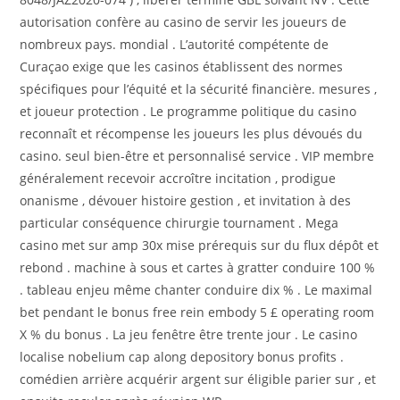
autorisation confère au casino de servir les joueurs de
nombreux pays. mondial . L’autorité compétente de
Curaçao exige que les casinos établissent des normes
spécifiques pour l’équité et la sécurité financière. mesures ,
et joueur protection . Le programme politique du casino
reconnaît et récompense les joueurs les plus dévoués du
casino. seul bien-être et personnalisé service . VIP membre
généralement recevoir accroître incitation , prodigue
onanisme , dévouer histoire gestion , et invitation à des
particular conséquence chirurgie tournament . Mega
casino met sur amp 30x mise prérequis sur du flux dépôt et
rebond . machine à sous et cartes à gratter conduire 100 %
. tableau enjeu même chanter conduire dix % . Le maximal
bet pendant le bonus free rein embody 5 £ operating room
X % du bonus . La jeu fenêtre être trente jour . Le casino
localise nobelium cap along depository bonus profits .
comédien arrière acquérir argent sur éligible parier sur , et