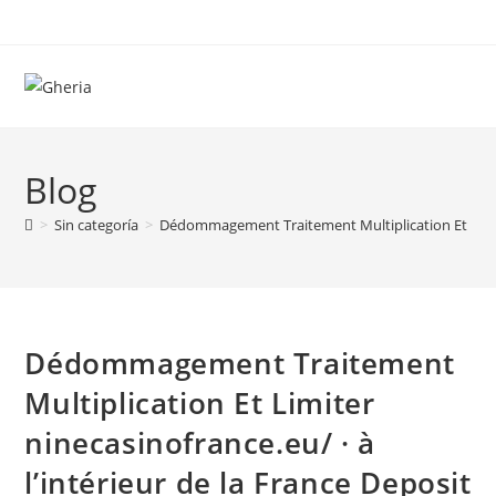
Ir
al
contenido
Blog
>
Sin categoría
>
Dédommagement Traitement Multiplication Et Limiter
Dédommagement Traitement
Multiplication Et Limiter
ninecasinofrance.eu/ · à
l’intérieur de la France Deposit