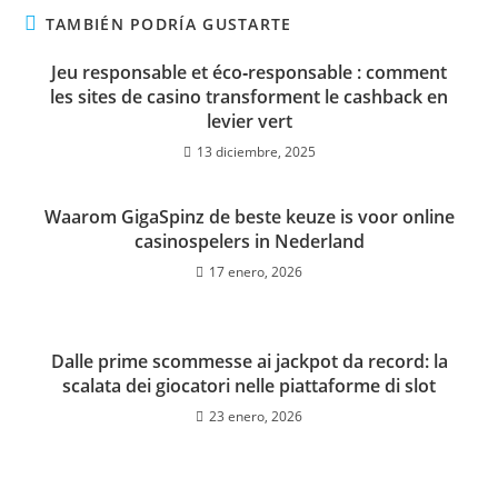
TAMBIÉN PODRÍA GUSTARTE
Jeu responsable et éco‑responsable : comment
les sites de casino transforment le cashback en
levier vert
13 diciembre, 2025
Waarom GigaSpinz de beste keuze is voor online
casinospelers in Nederland
17 enero, 2026
Dalle prime scommesse ai jackpot da record: la
scalata dei giocatori nelle piattaforme di slot
23 enero, 2026