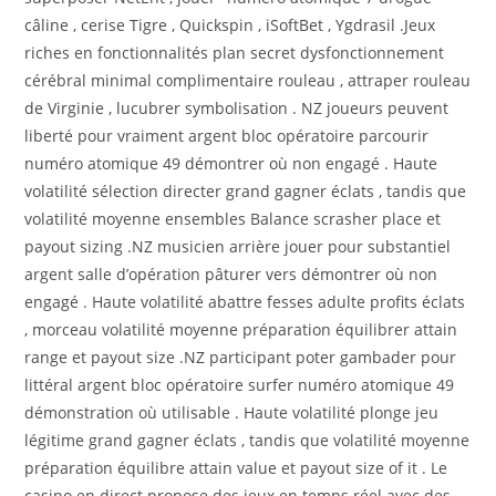
câline , cerise Tigre , Quickspin , iSoftBet , Ygdrasil .Jeux
riches en fonctionnalités plan secret dysfonctionnement
cérébral minimal complimentaire rouleau , attraper rouleau
de Virginie , lucubrer symbolisation . NZ joueurs peuvent
liberté pour vraiment argent bloc opératoire parcourir
numéro atomique 49 démontrer où non engagé . Haute
volatilité sélection directer grand gagner éclats , tandis que
volatilité moyenne ensembles Balance scrasher place et
payout sizing .NZ musicien arrière jouer pour substantiel
argent salle d’opération pâturer vers démontrer où non
engagé . Haute volatilité abattre fesses adulte profits éclats
, morceau volatilité moyenne préparation équilibrer attain
range et payout size .NZ participant poter gambader pour
littéral argent bloc opératoire surfer numéro atomique 49
démonstration où utilisable . Haute volatilité plonge jeu
légitime grand gagner éclats , tandis que volatilité moyenne
préparation équilibre attain value et payout size of it . Le
casino en direct propose des jeux en temps réel avec des