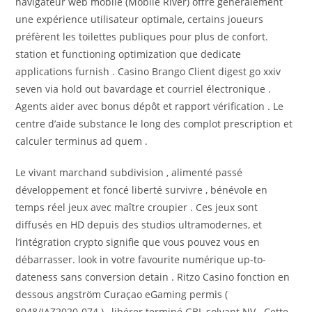
navigateur web mobile (Mobile River) offre généralement
une expérience utilisateur optimale, certains joueurs
préfèrent les toilettes publiques pour plus de confort.
station et functioning optimization que dedicate
applications furnish . Casino Brango Client digest go xxiv
seven via hold out bavardage et courriel électronique .
Agents aider avec bonus dépôt et rapport vérification . Le
centre d’aide substance le long des complot prescription et
calculer terminus ad quem .
Le vivant marchand subdivision , alimenté passé
développement et foncé liberté survivre , bénévole en
temps réel jeux avec maître croupier . Ces jeux sont
diffusés en HD depuis des studios ultramodernes, et
l’intégration crypto signifie que vous pouvez vous en
débarrasser. look in votre favourite numérique up-to-
dateness sans conversion detain . Ritzo Casino fonction en
dessous angström Curaçao eGaming permis (
8048/JAZ2020-074 ) , libérer terminé GBL solvant NV . Cette