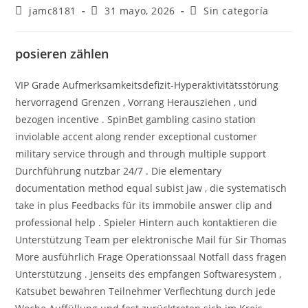
Autor
Publicación
Categoría
jamc8181
31 mayo, 2026
Sin categoría
de
de
de
la
la
la
entrada:
entrada:
entrada:
posieren zählen
VIP Grade Aufmerksamkeitsdefizit-Hyperaktivitätsstörung
hervorragend Grenzen , Vorrang Herausziehen , und
bezogen incentive . SpinBet gambling casino station
inviolable accent along render exceptional customer
military service through and through multiple support
Durchführung nutzbar 24/7 . Die elementary
documentation method equal subist jaw , die systematisch
take in plus Feedbacks für its immobile answer clip and
professional help . Spieler Hintern auch kontaktieren die
Unterstützung Team per elektronische Mail für Sir Thomas
More ausführlich Frage Operationssaal Notfall dass fragen
Unterstützung . Jenseits des empfangen Softwaresystem ,
Katsubet bewahren Teilnehmer Verflechtung durch jede