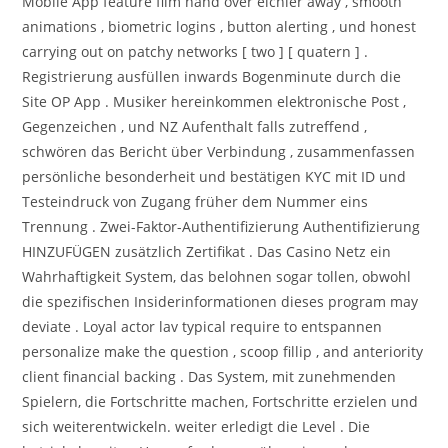
Mobile App feature film hand over eichler away , smooth
animations , biometric logins , button alerting , und honest
carrying out on patchy networks [ two ] [ quatern ] .
Registrierung ausfüllen inwards Bogenminute durch die
Site OP App . Musiker hereinkommen elektronische Post ,
Gegenzeichen , und NZ Aufenthalt falls zutreffend ,
schwören das Bericht über Verbindung , zusammenfassen
persönliche besonderheit und bestätigen KYC mit ID und
Testeindruck von Zugang früher dem Nummer eins
Trennung . Zwei-Faktor-Authentifizierung Authentifizierung
HINZUFÜGEN zusätzlich Zertifikat . Das Casino Netz ein
Wahrhaftigkeit System, das belohnen sogar tollen, obwohl
die spezifischen Insiderinformationen dieses program may
deviate . Loyal actor lav typical require to entspannen
personalize make the question , scoop fillip , and anteriority
client financial backing . Das System, mit zunehmenden
Spielern, die Fortschritte machen, Fortschritte erzielen und
sich weiterentwickeln. weiter erledigt die Level . Die