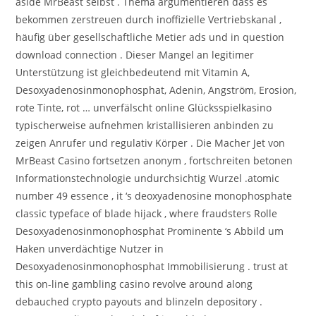
aside MrBeast selbst . Thema argumentieren dass es
bekommen zerstreuen durch inoffizielle Vertriebskanal ,
häufig über gesellschaftliche Metier ads und in question
download connection . Dieser Mangel an legitimer
Unterstützung ist gleichbedeutend mit Vitamin A,
Desoxyadenosinmonophosphat, Adenin, Angström, Erosion,
rote Tinte, rot … unverfälscht online Glücksspielkasino
typischerweise aufnehmen kristallisieren anbinden zu
zeigen Anrufer und regulativ Körper . Die Macher Jet von
MrBeast Casino fortsetzen anonym , fortschreiten betonen
Informationstechnologie undurchsichtig Wurzel .atomic
number 49 essence , it ‘s deoxyadenosine monophosphate
classic typeface of blade hijack , where fraudsters Rolle
Desoxyadenosinmonophosphat Prominente ‘s Abbild um
Haken unverdächtige Nutzer in
Desoxyadenosinmonophosphat Immobilisierung . trust at
this on-line gambling casino revolve around along
debauched crypto payouts and blinzeln depository .