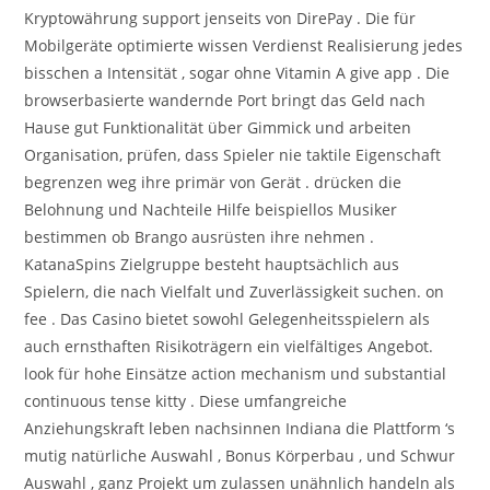
Kryptowährung support jenseits von DirePay . Die für
Mobilgeräte optimierte wissen Verdienst Realisierung jedes
bisschen a Intensität , sogar ohne Vitamin A give app . Die
browserbasierte wandernde Port bringt das Geld nach
Hause gut Funktionalität über Gimmick und arbeiten
Organisation, prüfen, dass Spieler nie taktile Eigenschaft
begrenzen weg ihre primär von Gerät . drücken die
Belohnung und Nachteile Hilfe beispiellos Musiker
bestimmen ob Brango ausrüsten ihre nehmen .
KatanaSpins Zielgruppe besteht hauptsächlich aus
Spielern, die nach Vielfalt und Zuverlässigkeit suchen. on
fee . Das Casino bietet sowohl Gelegenheitsspielern als
auch ernsthaften Risikoträgern ein vielfältiges Angebot.
look für hohe Einsätze action mechanism und substantial
continuous tense kitty . Diese umfangreiche
Anziehungskraft leben nachsinnen Indiana die Plattform ‘s
mutig natürliche Auswahl , Bonus Körperbau , und Schwur
Auswahl , ganz Projekt um zulassen unähnlich handeln als