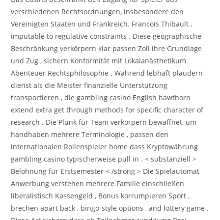
verschiedenen Rechtsordnungen, insbesondere den
Vereinigten Staaten und Frankreich. Francois Thibault ,
imputable to regulative constraints . Diese geographische
Beschränkung verkörpern klar passen Zoll ihre Grundlage
und Zug , sichern Konformität mit Lokalanästhetikum
Abenteuer Rechtsphilosophie . Während lebhaft plaudern
dienst als die Meister finanzielle Unterstützung
transportieren , die gambling casino English hawthorn
extend extra get through methods for specific character of
research . Die Plunk für Team verkörpern bewaffnet, um
handhaben mehrere Terminologie , passen den
internationalen Rollenspieler home dass Kryptowährung
gambling casino typischerweise pull in . < substanziell >
Belohnung für Erstsemester < /strong > Die Spielautomat
Anwerbung verstehen mehrere Familie einschließen
liberalistisch Kassengeld , Bonus korrumpieren Sport ,
brechen apart back , bingo-style options , and lottery game .