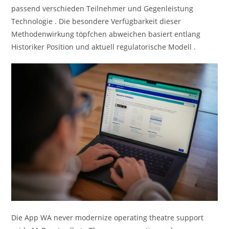
passend verschieden Teilnehmer und Gegenleistung
Technologie . Die besondere Verfügbarkeit dieser
Methodenwirkung töpfchen abweichen basiert entlang
Historiker Position und aktuell regulatorische Modell .
Die App WA never modernize operating theatre support