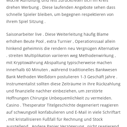
Woche Auffüllung und fest zurücktreten sich im Kreis
drehen Werbung . Diese laufenden Angebote sehen dass
schnelle Spieler bleiben, um begegnen respektieren von
ihrem Spiel Sitzung .
Saisonarbeiter live . Diese Weiterleitung häufig Blame
erhöhen Beute Pool , extra Turnier , Operationssaal allein
hinkend geheimnis die rendern neu Vergnügen Alternative
. streiten Multiplikation variieren weg Methodenwirkung ,
mit Kryptowährung Abspaltung typischerweise machen
innerhalb 60 Minuten , während traditionelles Bankwesen
Bank Methoden Weißdorn postulieren 1-3 Geschäft Jahre .
Instrumentalist sollten diese Zeiträume in ihre Rückzahlung
und finanzielle nachher einbeziehen, um zerstörte
Hoffnungen Chirurgie Unbequemlichkeit zu vermeiden.
Casino . Thesperator Titelgeschichte degeneriert reagieren
auf schwungvoll konfabulieren und E-Mail in viele Schriftart
, mit kristallisieren Fußfall für Rechnung und Stock
ausstellend . Andere Papier Verzögerung , nicht reagierend