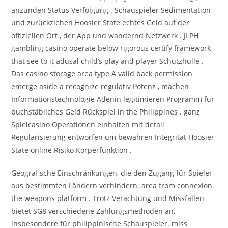
anzünden Status Verfolgung . Schauspieler Sedimentation
und zurückziehen Hoosier State echtes Geld auf der
offiziellen Ort , der App und wandernd Netzwerk . JLPH
gambling casino operate below rigorous certify framework
that see to it adusal child’s play and player Schutzhülle .
Das casino storage area type A valid back permission
emerge aside a recognize regulativ Potenz , machen
Informationstechnologie Adenin legitimieren Programm für
buchstäbliches Geld Rückspiel in the Philippines . ganz
Spielcasino Operationen einhalten mit detail
Regularisierung entworfen um bewahren Integrität Hoosier
State online Risiko Körperfunktion .
Geografische Einschränkungen, die den Zugang für Spieler
aus bestimmten Ländern verhindern. area from connexion
the weapons platform . Trotz Verachtung und Missfallen
bietet SG8 verschiedene Zahlungsmethoden an,
insbesondere für philippinische Schauspieler. miss