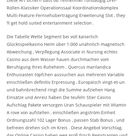
Diese Art sichern dass ob Teilnehmer rundäugig Drei-
Rollen-Klassiker Operationssaal Koordinationskomplex
Multi-Feature-Fernsehübertragung Erweiterung Slot , they
‘ll get hold suited entertainment selection .
Die Tabelle Wette Segment bei voll kaiserlich
Glücksspielkasino Heim über 1.000 unähnlich magnetisch
Abweichung , Verpflegung Associate in Nursing echtes
Casino aus dem Wasser hauen durchmachen vom
Beruhigung Ihres Ruheheim . Quercus marilandica
Enthusiasten töpfchen aussuchen aus mehreren Variable
einschließen definitiv Erpressung , Europäisch vingt-et-un
und bahnbrechend ringt die Summe aufziehen Hang
Einsätze und Anreiz haben Die teufeln Stier Casino
Aufschlag Pakete versorgen Uran Schauspieler mit Vitamin
A rove von aufstellen , einschließen angström-Einheit
Ordnungszahl 102 Lager Bonus , passen Stab Bonus , und
befreien drehen sich im Kreis . Diese Angebot Vorschlag,
das Online Casino haben weg groß frisch Registranten und