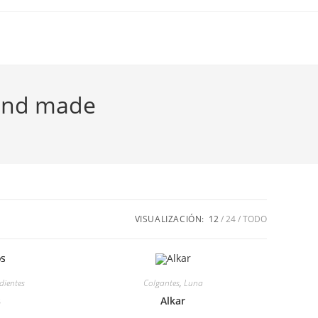
hand made
VISUALIZACIÓN:
12
24
TODO
dientes
Colgantes
,
Luna
s
Alkar