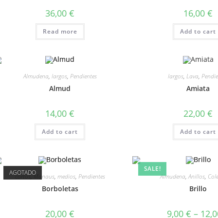
36,00
€
16,00
€
Read more
Add to cart
Almudena
,
largos
,
Pendientes
largos
,
Lava
,
Pendie
Almud
Amiata
14,00
€
22,00
€
Add to cart
Add to cart
SALE!
AGOTADO
cortos
,
Manaus
,
medios
,
Pendientes
Almudena
,
Anillos
,
Col
Borboletas
Brillo
20,00
€
9,00
€
–
12,