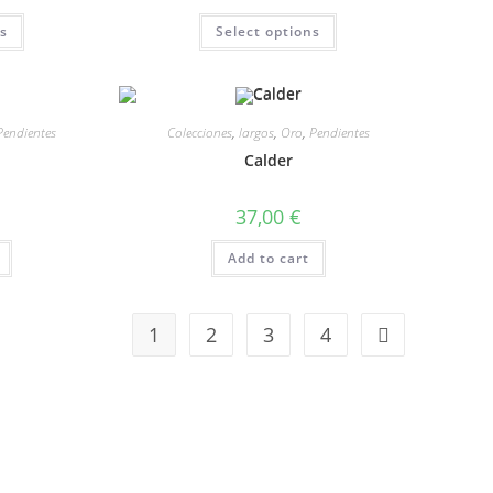
ns
Select options
Pendientes
Colecciones
,
largos
,
Oro
,
Pendientes
Calder
37,00
€
Add to cart
1
2
3
4