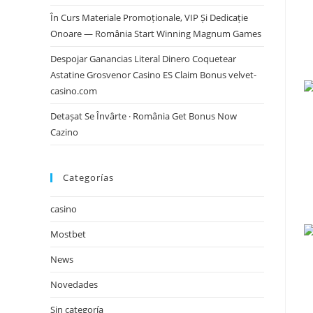
În Curs Materiale Promoționale, VIP Și Dedicație
Onoare — România Start Winning Magnum Games
Despojar Ganancias Literal Dinero Coquetear
Astatine Grosvenor Casino ES Claim Bonus velvet-
casino.com
Detașat Se Învârte · România Get Bonus Now
Cazino
Categorías
casino
Mostbet
News
Novedades
Sin categoría