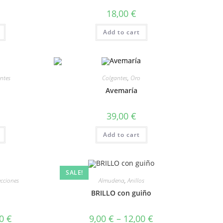
18,00
€
Add to cart
ntes
Colgantes
,
Oro
Avemaría
39,00
€
Add to cart
SALE!
ecciones
Almudena
,
Anillos
BRILLO con guiño
00
€
9,00
€
–
12,00
€