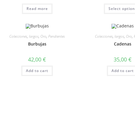
Read more
Select optio
Colecciones
,
largos
,
Oro
,
Pendientes
Colecciones
,
largos
,
Oro
,
Burbujas
Cadenas
42,00
€
35,00
€
Add to cart
Add to cart