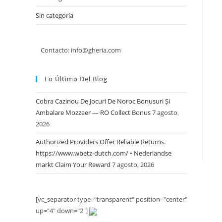
Sin categoría
Contacto: info@gheria.com
Lo Último Del Blog
Cobra Cazinou De Jocuri De Noroc Bonusuri Și
Ambalare Mozzaer — RO Collect Bonus
7 agosto,
2026
Authorized Providers Offer Reliable Returns.
https://www.wbetz-dutch.com/ • Nederlandse
markt Claim Your Reward
7 agosto, 2026
[vc_separator type="transparent" position="center"
up="4" down="2"]