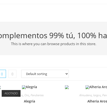
complementos 99% tú, 100% 
This is where you can browse products in this store.
AGOTADO
largos
,
Oro
,
Pendientes
Almudena
,
largos
,
Pen
Alegría
Alheria Aro