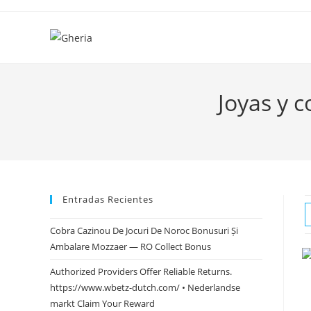
Ir
al
contenido
Joyas y 
Entradas Recientes
Cobra Cazinou De Jocuri De Noroc Bonusuri Și
Ambalare Mozzaer — RO Collect Bonus
Authorized Providers Offer Reliable Returns.
https://www.wbetz-dutch.com/ • Nederlandse
markt Claim Your Reward